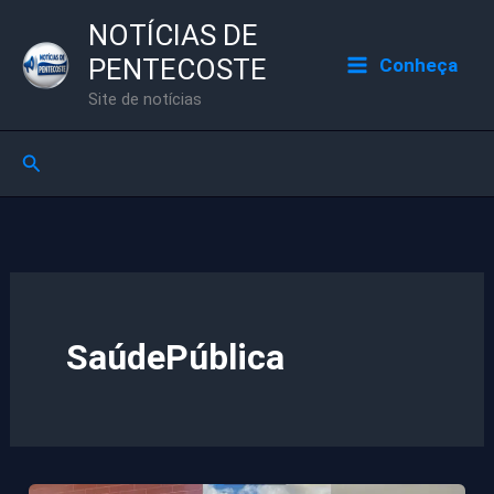
Ir
NOTÍCIAS DE
para
PENTECOSTE
Conheça
o
Site de notícias
conteúdo
Pesquisar
SaúdePública