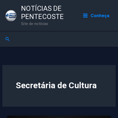
Ir
NOTÍCIAS DE
para
PENTECOSTE
Conheça
o
Site de notícias
conteúdo
Pesquisar
Secretária de Cultura