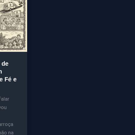
 de
m
e Fé e
falar
vou
arroça
não na