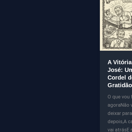
A Vitória
José: U
Cordel d
Gratidão
O que vou 
agoraNão 
deixar para
depois,A c
vai atrásE 