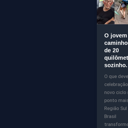
O jovem
caminho
de 20
quilôme
sozinho.
O que dever
celebraçã
novo ciclo
ponto mais
Região Sul
Brasil
transformo