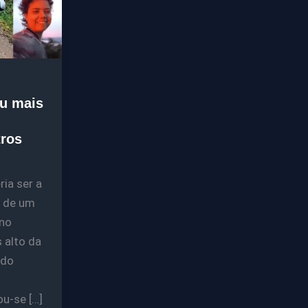
u mais
tros
ia ser a
o de um
 no
 alto da
 do
u-se […]