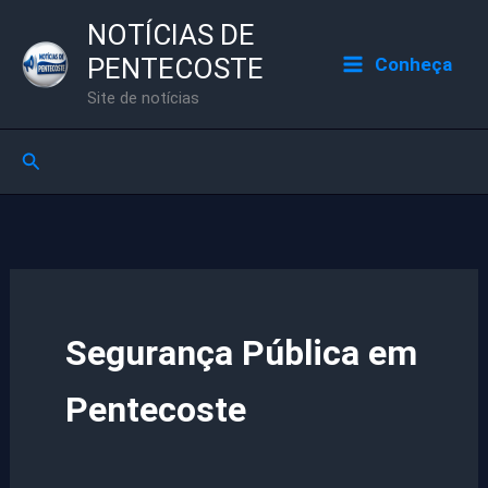
Ir
NOTÍCIAS DE
para
PENTECOSTE
Conheça
o
Site de notícias
conteúdo
Pesquisar
Segurança Pública em
Pentecoste