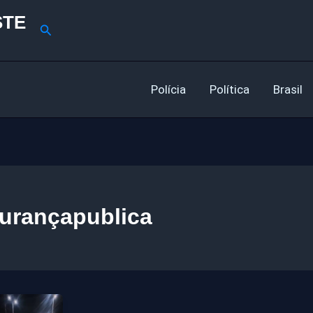
STE
Pesquisar
Polícia
Política
Brasil
urançapublica