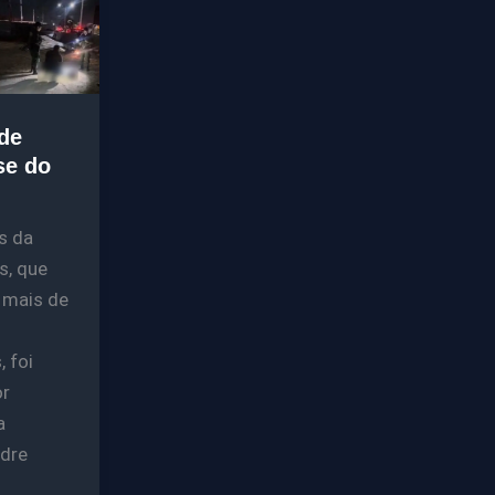
de
se do
s da
s, que
 mais de
 foi
or
a
dre