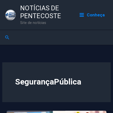
Ir
NOTÍCIAS DE
para
PENTECOSTE
Conheça
o
Site de notícias
conteúdo
Pesquisar
SegurançaPública