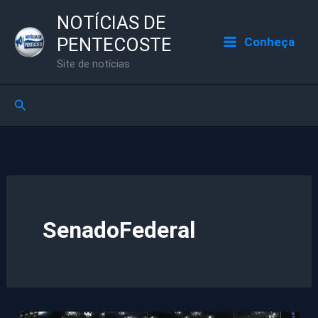
Ir
NOTÍCIAS DE
para
PENTECOSTE
Conheça
o
Site de notícias
conteúdo
Pesquisar
SenadoFederal