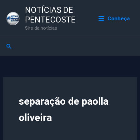
Ir
NOTÍCIAS DE
para
PENTECOSTE
Conheça
o
Site de notícias
conteúdo
Pesquisar
separação de paolla
oliveira