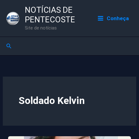
Ir
NOTÍCIAS DE
para
PENTECOSTE
Conheça
o
Site de notícias
conteúdo
Pesquisar
Soldado Kelvin