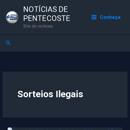
Ir
NOTÍCIAS DE
para
PENTECOSTE
Conheça
o
Site de notícias
conteúdo
Pesquisar
Sorteios Ilegais