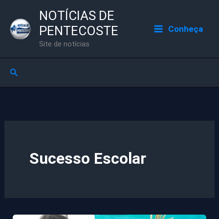
Ir
NOTÍCIAS DE
para
PENTECOSTE
Conheça
o
Site de notícias
conteúdo
Pesquisar
Sucesso Escolar