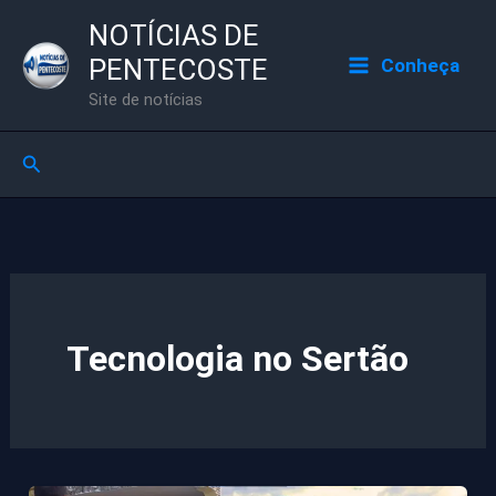
Ir
NOTÍCIAS DE
para
PENTECOSTE
Conheça
o
Site de notícias
conteúdo
Pesquisar
Tecnologia no Sertão