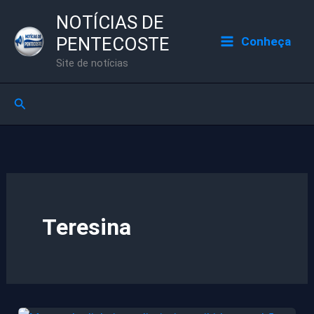
Ir
NOTÍCIAS DE
para
PENTECOSTE
Conheça
o
Site de notícias
conteúdo
Pesquisar
Teresina