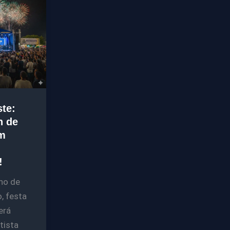
te:
n de
om
!
no de
, festa
erá
tista