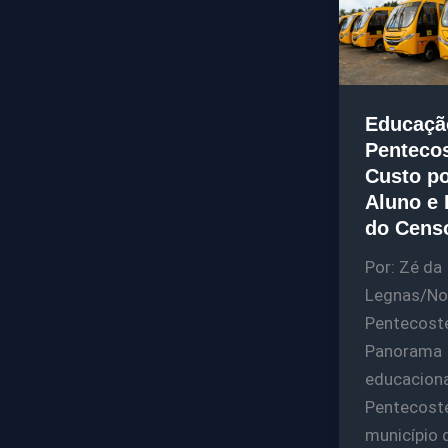
Educaçã
Pentecos
Custo p
Aluno e
do Cens
Por: Zé da
Legnas/Not
Pentecost
Panorama
educacion
Pentecost
município 