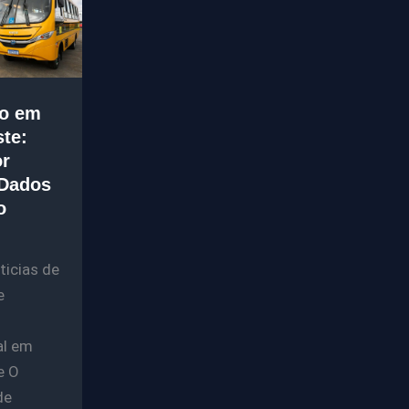
o em
te:
or
 Dados
o
icias de
e
al em
e O
de