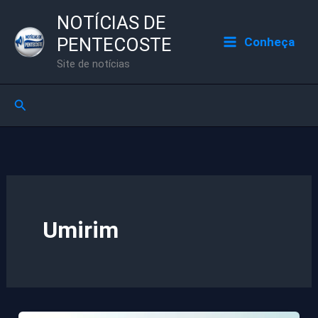
Ir
NOTÍCIAS DE
para
PENTECOSTE
Conheça
o
Site de notícias
conteúdo
Pesquisar
Umirim