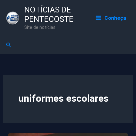
Ir
NOTÍCIAS DE
para
PENTECOSTE
Conheça
o
Site de notícias
conteúdo
Pesquisar
uniformes escolares