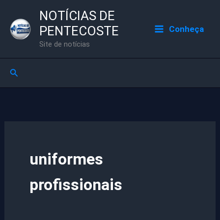
Ir
NOTÍCIAS DE
para
PENTECOSTE
Conheça
o
Site de notícias
conteúdo
Pesquisar
uniformes
profissionais