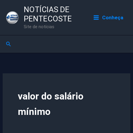
Ir
NOTÍCIAS DE
para
PENTECOSTE
Conheça
o
Site de notícias
conteúdo
Pesquisar
valor do salário
mínimo