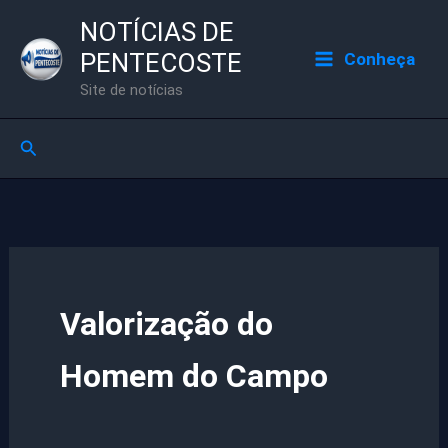
Ir
NOTÍCIAS DE
para
PENTECOSTE
Conheça
o
Site de notícias
conteúdo
Pesquisar
Valorização do
Homem do Campo