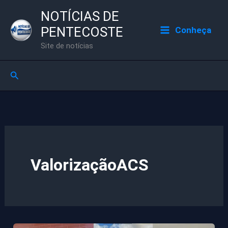
Ir
NOTÍCIAS DE
para
PENTECOSTE
Conheça
o
Site de notícias
conteúdo
Pesquisar
ValorizaçãoACS