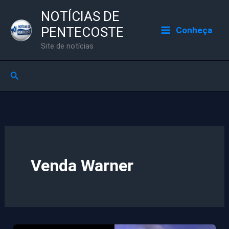
Ir
NOTÍCIAS DE
para
PENTECOSTE
Conheça
o
Site de notícias
conteúdo
Pesquisar
Venda Warner