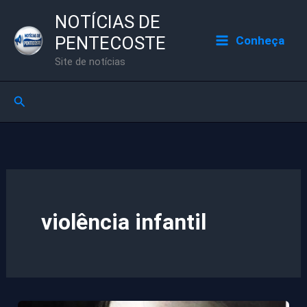
Ir
NOTÍCIAS DE
para
PENTECOSTE
Conheça
o
Site de notícias
conteúdo
Pesquisar
violência infantil