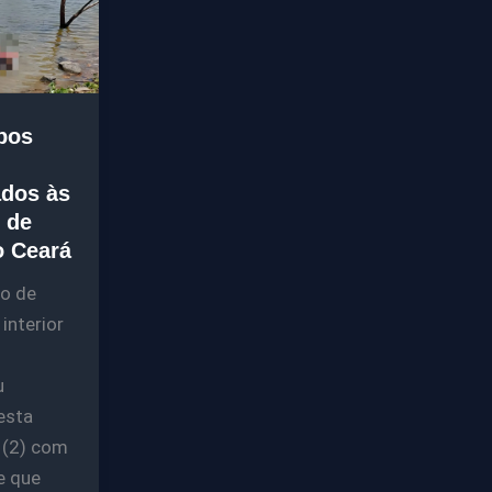
pos
ados às
 de
o Ceará
o de
 interior
u
esta
a (2) com
e que