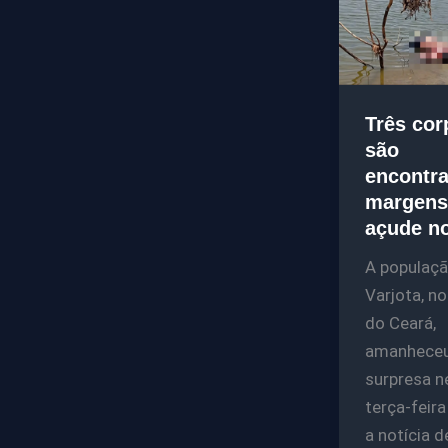
Três cor
são
encontr
margens
açude n
A populaçã
Varjota, no
do Ceará,
amanhece
surpresa n
terça-feir
a notícia d