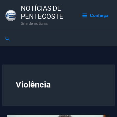
Ir
NOTÍCIAS DE
para
PENTECOSTE
Conheça
o
Site de notícias
conteúdo
Pesquisar
Violência