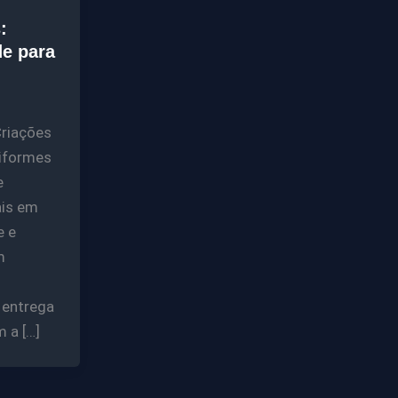
:
e para
riações
iformes
e
ais em
e e
m
 entrega
 a […]