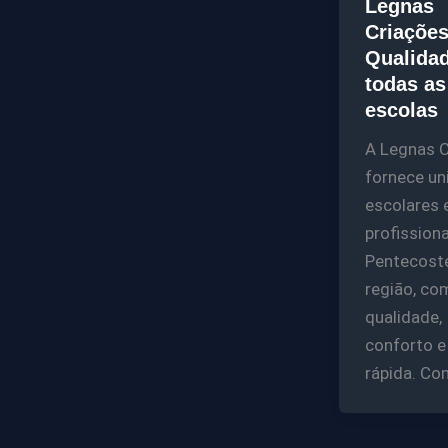
Legnas
Criações
Qualidad
todas as
escolas
A Legnas C
fornece un
escolares 
profission
Pentecost
região, co
qualidade,
conforto e
rápida. Com