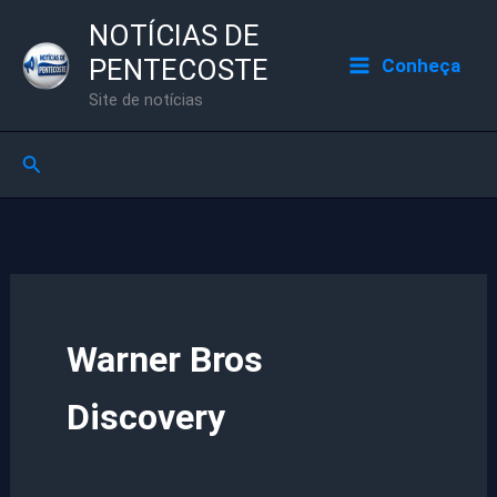
Ir
NOTÍCIAS DE
para
PENTECOSTE
Conheça
o
Site de notícias
conteúdo
Pesquisar
Warner Bros
Discovery