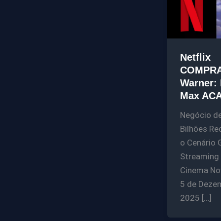
Netflix
COMPR
Warner:
Max AC
Negócio d
Bilhões R
o Cenário 
Streaming
Cinema Nov
5 de Deze
2025 […]