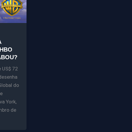
A
 HBO
ABOU?
e US$ 72
edesenha
Global do
 e
a York,
mbro de