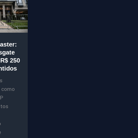
aster:
sgate
 R$ 250
ntidos
s
s como
XP
ntos
o
e