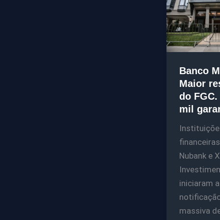
Banco M
Maior re
do FGC.
mil gara
Instituiçõe
financeira
Nubank e 
Investime
iniciaram a
notificaçã
massiva d