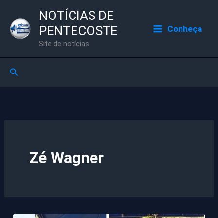
Ir
NOTÍCIAS DE
para
PENTECOSTE
Conheça
o
Site de notícias
conteúdo
Pesquisar
Zé Wagner