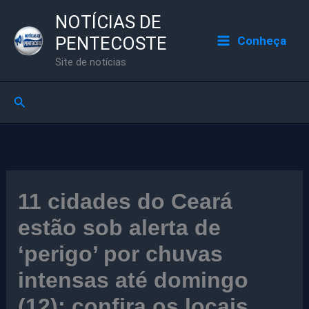
Ir
NOTÍCIAS DE
para
PENTECOSTE
Conheça
o
Site de notícias
conteúdo
Pesquisar
11 cidades do Ceará
estão sob alerta de
‘perigo’ por chuvas
intensas até domingo
(12); confira os locais