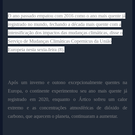
O ano passado empatou com 2016 como o ano mais quente já
registrado no mundo, fechando a década mais quente com a
intensificação dos impactos das mudanças climáticas, disse o
Serviço de Mudanças Climáticas Copernicus da União
Europeia nesta sexta-feira (8).
Após um inverno e outono excepcionalmente quentes na
Europa, o continente experimentou seu ano mais quente já
registrado em 2020, enquanto o Ártico sofreu um calor
extremo e as concentrações atmosféricas de dióxido de
carbono, que aquecem o planeta, continuaram a aumentar.