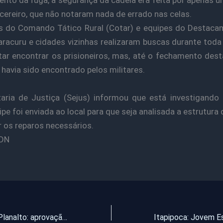
cereiro, que não notaram nada de errado nas celas.
s do Comando Tático Rural (Cotar) e equipes do Destac
racuru e cidades vizinhas realizaram buscas durante tod
tar encontrar os prisioneiros, mas, até o fechamento dest
havia sido encontrado pelos militares.
aria de Justiça (Sejus) informou que está investigando
pe foi enviada ao local para que seja analisada a estrutura 
ar os reparos necessários.
DN
Desespero no Planalto: aprovação do governo Dilma despenca para um dígito