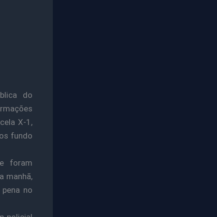
blica do
formações
cela X-1,
dos fundo
 e foram
da manhã,
m pena no
 policial