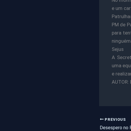
e um car
Patrulha
PM de Pa
para ten
ninguém 
Sejus
A Secret
uma equi
e realiz
AUTOR: 
PREVIOUS