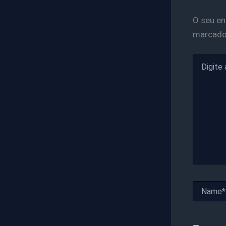
O seu en
marcad
Digite
aqui...
Name*