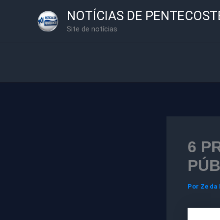
Ir
NOTÍCIAS DE PENTECOST
para
Site de notícias
o
conteúdo
6 P
PÚB
Por
Ze da