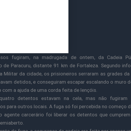
esos fugiram, na madrugada de ontem, da Cadeia Pú
o de Paracuru, distante 91 km de Fortaleza. Segundo in
ia Militar da cidade, os prisioneiros serraram as grades da 
avam detidos, e conseguiram escapar escalando o muro 
o com a ajuda de uma corda feita de lençóis.
quatro detentos estavam na cela, mas não fugiram
os para outros locais. A fuga só foi percebida no começo 
 agente carcerário foi liberar os detentos que cumpre
emiaberto.
to da fuga, a segurança da cadeia era feita por apenas um