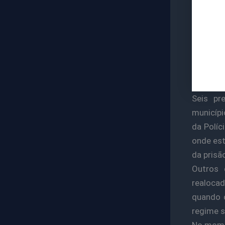
Seis pr
municípi
da Políc
onde est
da prisã
Outros 
realocad
quando o
regime s
No momen