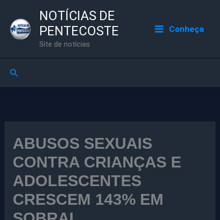
Ir
NOTÍCIAS DE
para
PENTECOSTE
Conheça
o
Site de notícias
conteúdo
Pesquisar
ABUSOS SEXUAIS
CONTRA CRIANÇAS E
ADOLESCENTES
CRESCEM 143% EM
SOBRAL