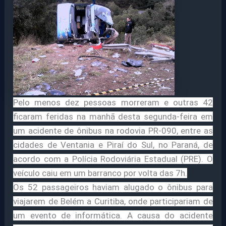
Pelo menos dez pessoas morreram e outras 42
ficaram feridas na manhã desta segunda-feira em
um acidente de ônibus na rodovia PR-090, entre as
cidades de Ventania e Piraí do Sul, no Paraná, de
acordo com a Polícia Rodoviária Estadual (PRE). O
veículo caiu em um barranco por volta das 7h.
Os 52 passageiros haviam alugado o ônibus para
viajarem de Belém a Curitiba, onde participariam de
um evento de informática. A causa do acidente