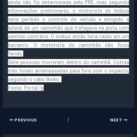
ainda não foi determinada pela PRE, mas segundo
informações preliminares, o motorista do ônibus
teria perdido o controle do veículo e atingido a
lateral de um caminhão que trafegava na pista com
sentido contrário. O ônibus então teria caído em um
barranco. O motorista do caminhão não ficou
ferido.
Sete pessoas morreram dentro do caminhã. Outras
três foram arremessadas para fora com o impacto,
segundo o cabo Boiko.
Fonte: Portal Ig
PREVIOUS
NEXT