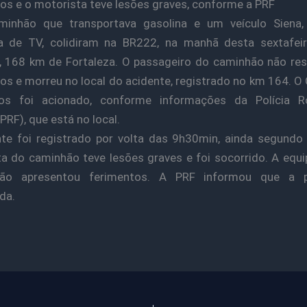
os e o motorista teve lesões graves, conforme a PRF
nhão que transportava gasolina e um veículo Siena
 de TV, colidiram na BR­222, na manhã desta sexta­fei
, 168 km de Fortaleza. O passageiro do caminhão não res
os e morreu no local do acidente, registrado no km 164. O
os foi acionado, conforme informações da Polícia Ro
PRF), que está no local.
te foi registrado por volta das 9h30min, ainda segundo
a do caminhão teve lesões graves e foi socorrido. A equ
não apresentou ferimentos. A PRF informou que a p
da.