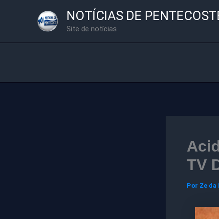
Ir
NOTÍCIAS DE PENTECOST
para
Site de notícias
o
conteúdo
Acid
TV D
Por
Ze da