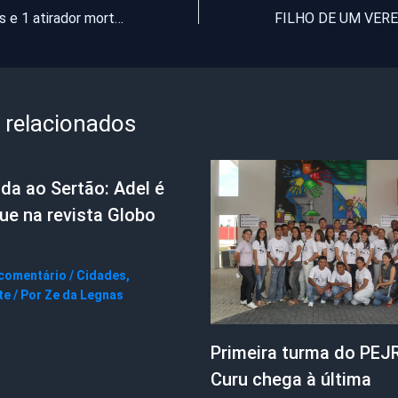
2 PMs baleados e 1 atirador morto em troca de tiros na avenida do aeroporto
 relacionados
da ao Sertão: Adel é
ue na revista Globo
 comentário
/
Cidades
,
te
/ Por
Ze da Legnas
Primeira turma do PEJ
Curu chega à última