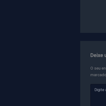
Deixe 
O seu en
marcad
Digite
aqui...