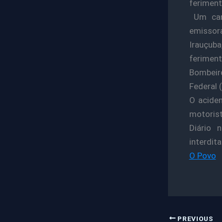
feriment
Um cami
emissora
Irauçuba
feriment
Bombeir
Federal (
O aciden
motorist
Diário 
interdita
O Povo
PREVIOUS