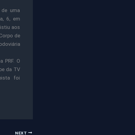
, de uma
ra, 6, em
istiu aos
 Corpo de
doviária
 a PRF. O
ipe da TV
ista foi
NEXT