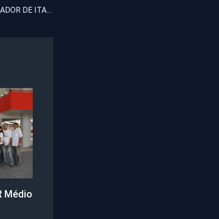
FILHO DE UM VEREADOR DE ITAPAJÉ FICOU FERIDO APÓS CAPOTAMENTO DE HILUX NA BR 222 EM CAMPINAS
R Médio