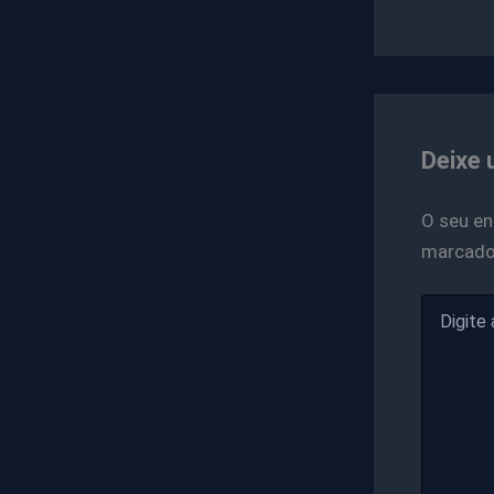
Deixe 
O seu en
marcad
Digite
aqui...