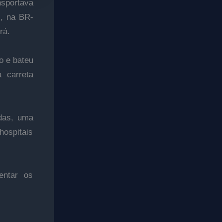
sportava
), na BR-
rá.
o e bateu
 carreta
idas, uma
hospitais
entar os