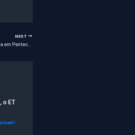
NEXT
Vacinação antirrábica em Pentecoste será neste sábado (24)
, o ET
orized
/