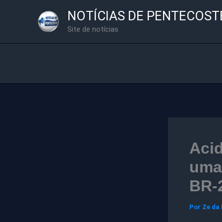
Ir
NOTÍCIAS DE PENTECOST
para
Site de notícias
o
conteúdo
Acid
uma 
BR-
Por
Ze da