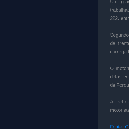
Um grav
trabalha
222, ent
Segundo 
de fren
carregad
O motori
delas em
de Forqu
A Políc
motorist
Fonte: 