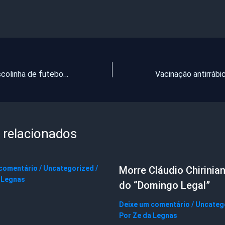
Treinador de escolinha de futebol é preso suspeito de estuprar alunos no Ceará
 relacionados
 comentário
/
Uncategorized
/
Morre Cláudio Chirinian
 Legnas
do “Domingo Legal”
Deixe um comentário
/
Uncateg
Por
Ze da Legnas