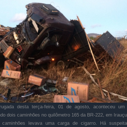
ugada desta terça-feira, 01 de agosto, aconteceu um 
do dois caminhões no quilômetro 165 da BR-222, em Irauçu
caminhões levava uma carga de cigarro. Há suspeit