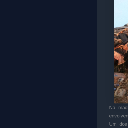
Na madr
envolven
Um dos 