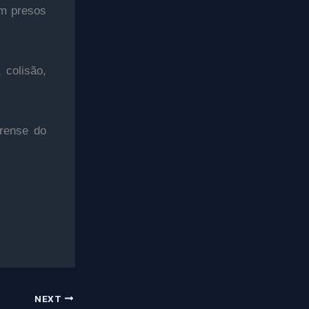
am presos
 colisão,
orense do
NEXT