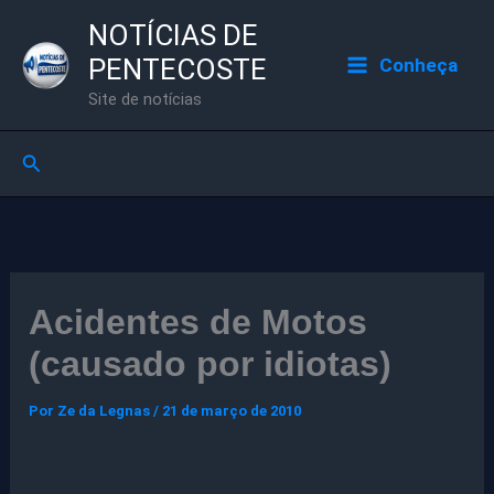
Ir
NOTÍCIAS DE
para
PENTECOSTE
Conheça
o
Site de notícias
conteúdo
Pesquisar
Acidentes de Motos
(causado por idiotas)
Por
Ze da Legnas
/
21 de março de 2010