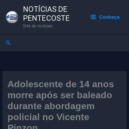
Ir
NOTÍCIAS DE
para
PENTECOSTE
Conheça
o
Site de notícias
conteúdo
Pesquisar
Adolescente de 14 anos
morre após ser baleado
durante abordagem
policial no Vicente
Pinzon