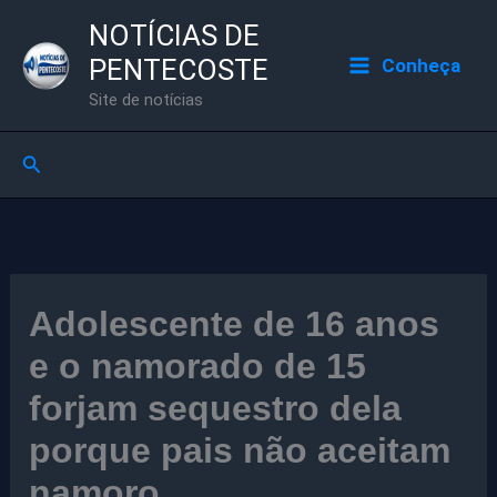
Ir
NOTÍCIAS DE
para
PENTECOSTE
Conheça
o
Site de notícias
conteúdo
Pesquisar
Adolescente de 16 anos
e o namorado de 15
forjam sequestro dela
porque pais não aceitam
namoro