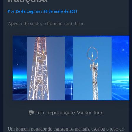
Por
Ze da Legnas
/
28 de maio de 2021
Apesar do susto, o homem saiu ileso.
📷Foto: Reprodução/ Maikon Rios
Um homem portador de transtornos mentais, escalou o topo de