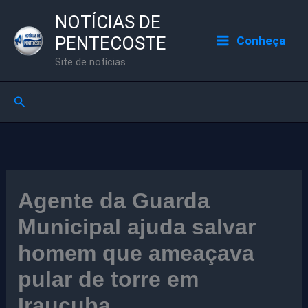
Ir
NOTÍCIAS DE
para
PENTECOSTE
Conheça
o
Site de notícias
conteúdo
Pesquisar
Agente da Guarda
Municipal ajuda salvar
homem que ameaçava
pular de torre em
Irauçuba