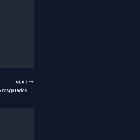
NEXT
Cinco cachorros são resgatados de maus tratos em Icó