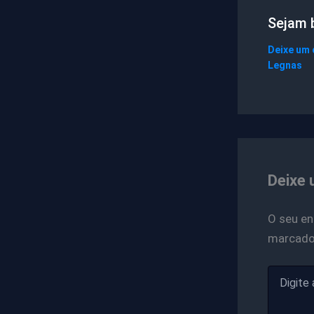
Sejam 
Deixe um
Legnas
Deixe 
O seu en
marcad
Digite
aqui...