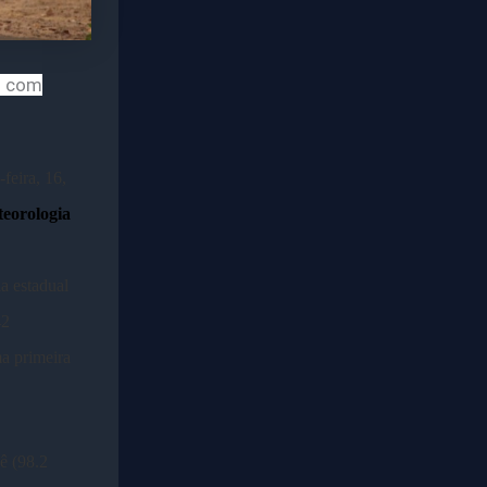
m com
feira, 16,
eorologia
a estadual
42
a primeira
ê (98.2