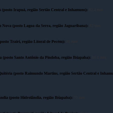
 (posto Irapuá, região Sertão Central e Inhamuns):
82.4 mm
 Nova (posto Lagoa da Serra, região Jaguaribana):
82 mm
(posto Trairi, região Litoral de Pecém):
81 mm
a (posto Santo Antônio da Pindoba, região Ibiapaba):
80.1 mm
uitéria (posto Raimundo Martins, região Sertão Central e Inhamu
ndia (posto Hidrolândia, região Ibiapaba):
75 mm