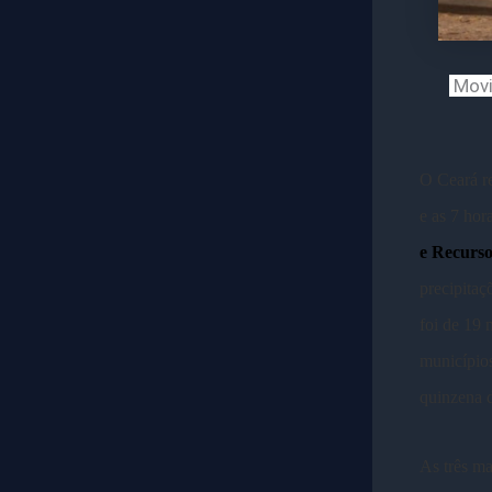
Movi
O Ceará re
e as 7 hor
e Recurso
precipitaç
foi de 19 
município
quinzena d
As três ma