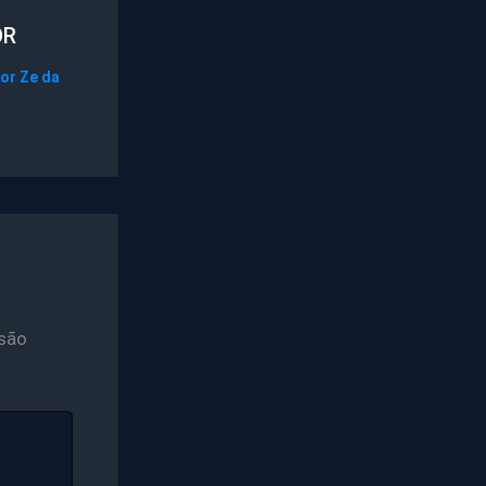
OR
Por
Ze da
são