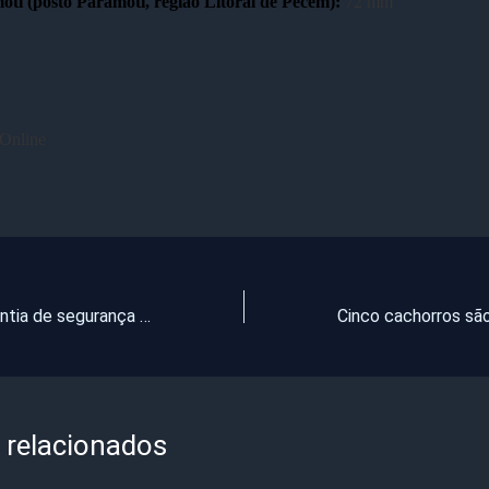
ti (posto Paramoti, região Litoral de Pecém):
72 mm
nline
Ceará tem garantia de segurança hídrica até o final de 2021, mas é necessário o uso consciente da água
 relacionados