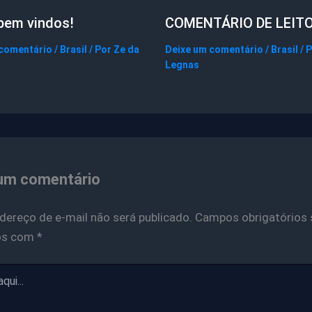
bem vindos!
COMENTÁRIO DE LEIT
 comentário
/
Brasil
/ Por
Ze da
Deixe um comentário
/
Brasil
/ 
Legnas
um comentário
dereço de e-mail não será publicado.
Campos obrigatórios 
os com
*