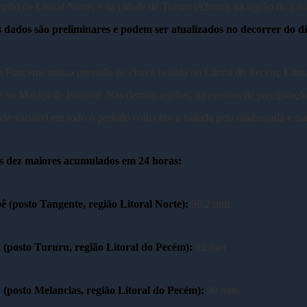
gião de Litoral Norte; e na cidade de Tururu (92mm), na região do Lito
 dados são preliminares e podem ser atualizados no decorrer do d
a Funceme indica previsão de chuva isolada no Litoral do Pecém, Litor
e no Maciço de Baturité. Nas demais regiões, há eventos de precipitaçõ
ade variável em todo o período com chuva isolada pela madrugada e m
s dez maiores acumulados em 24 horas:
 (posto Tangente, região Litoral Norte):
98.2 mm
(posto Tururu, região Litoral do Pecém):
92 mm
(posto Melancias, região Litoral do Pecém):
90 mm