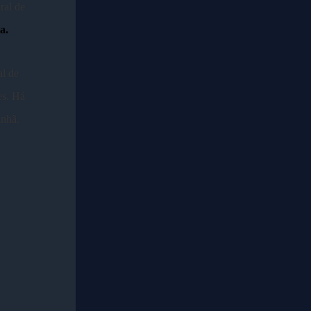
ral de
ia.
al de
es. Há
anhã.