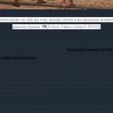
mentação no vila do mar, aonde chove e as pessoas anda
guarda chuvas. 📷(Fotos: Fabio Lima/O POVO)
gistrou chuvas em pelo menos 116 municípios entre as 7 horas da terça-
as de hoje, 17, segundo balanço parcial da
Fundação Cearense de Met
s Hídricos (Funceme).
O período é de quadra chuvosa, favorável para
ões no Estado. É o segundo dia com melhores chuvas neste ano. A médi
milímetros. O melhor dia foi nessa terça-feira, 16, quando choveu em 1
s, com média de 30,9 milímetros no Estado. O cenário melhora após um
e fevereiro quase sem chuvas.
iores precipitações entre ontem e hoje foram nos municípios de Massap