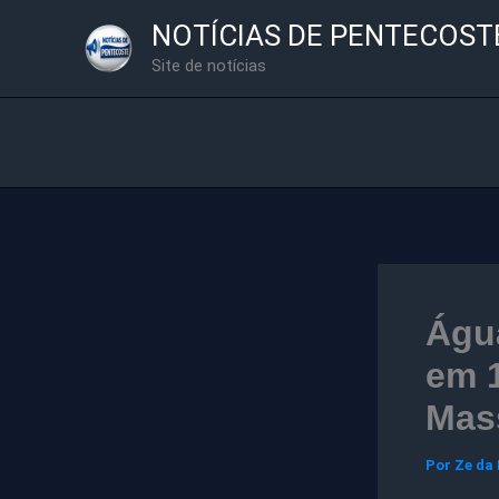
Ir
NOTÍCIAS DE PENTECOST
para
Site de notícias
o
conteúdo
Água
em 1
Mas
Por
Ze da