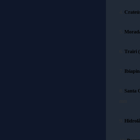
4.
Crateús
5.
Morada
6.
Trairi 
7.
Ibiapin
8.
Santa Q
mm
9.
Hidrolâ