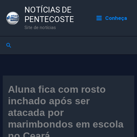
Ir
NOTÍCIAS DE
para
PENTECOSTE
Conheça
o
Site de notícias
conteúdo
Pesquisar
Aluna fica com rosto
inchado após ser
atacada por
marimbondos em escola
no Ceará