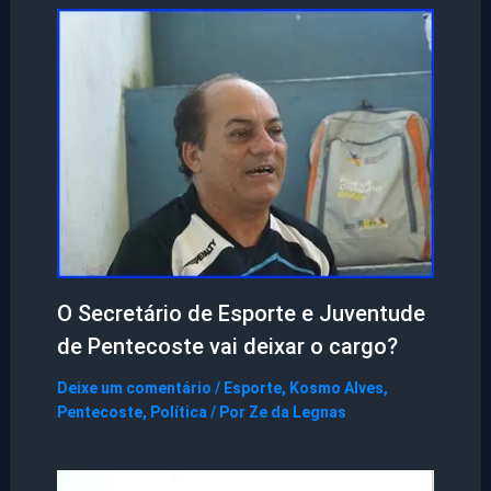
O Secretário de Esporte e Juventude
de Pentecoste vai deixar o cargo?
Deixe um comentário
/
Esporte
,
Kosmo Alves
,
Pentecoste
,
Política
/ Por
Ze da Legnas