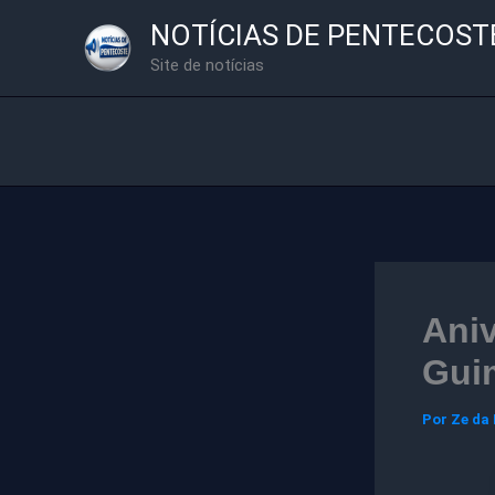
Ir
NOTÍCIAS DE PENTECOST
para
Site de notícias
o
conteúdo
Aniv
Gui
Por
Ze da