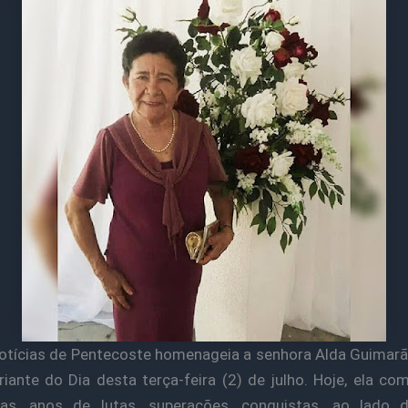
otícias de Pentecoste homenageia a senhora Alda Guima
riante do Dia desta terça-feira (2) de julho. Hoje, ela co
ras, anos de lutas, superações, conquistas, ao lado d