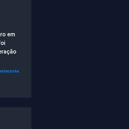
ro em
oi
eração
entecoste