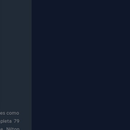
rães como
mpleta 79
e Nilton