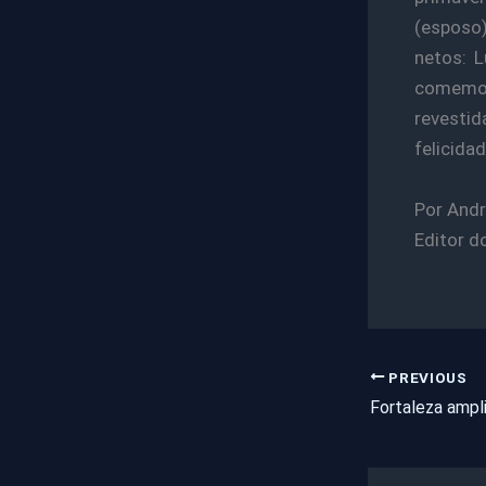
(esposo),
netos: L
comemora
revestid
felicidad
Por Andr
Editor d
PREVIOUS