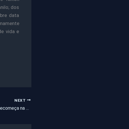
anilo; dos
ebre data
lenamente
de vida e
NEXT
Guerra de facções recomeça na zona Oeste de Fortaleza com sequestros e execuções