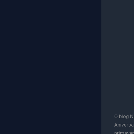
O blog N
Aniversa
primave