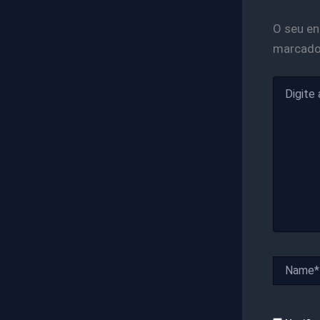
O seu en
marcad
Digite
aqui...
Name*