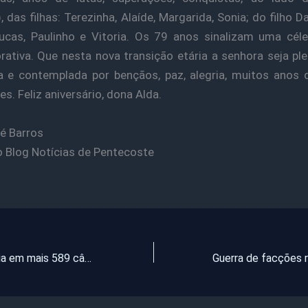
 das filhas: Terezinha, Alaíde, Margarida, Sonia; do filho D
ucas, Paulinho e Vitoria. Os 79 anos sinalizam uma cél
tiva. Que nesta nova transição etária a senhora seja p
a e contemplada por bençãos, paz, alegria, muitos anos 
es. Feliz aniversário, dona Alda.
é Barros
o Blog Notícias de Pentecoste
Fortaleza amplia em mais 589 câmeras sistema de segurança, nesta terça-feira (3)