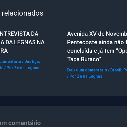
 relacionados
ENTREVISTA DA
Avenida XV de Novemb
IA DA LEGNAS NA
Pentecoste ainda não f
ORA
concluída e já tem “Op
Tapa Buraco”
 comentário
/
Justiça
,
te
/ Por
Ze da Legnas
Deixe um comentário
/
Brasil
,
P
/ Por
Ze da Legnas
um comentário