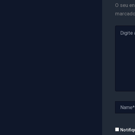
O seu en
marcad
Digite
aqui...
Name*
Notifiq