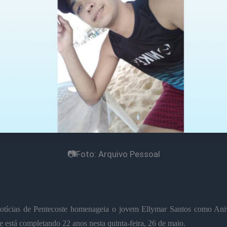
📷Foto: Arquivo Pessoal
tícias de Pentecoste homenageia o jovem Ellymar Santos como Aniv
e está completando 22 anos nesta quinta-feira, 26 de maio.