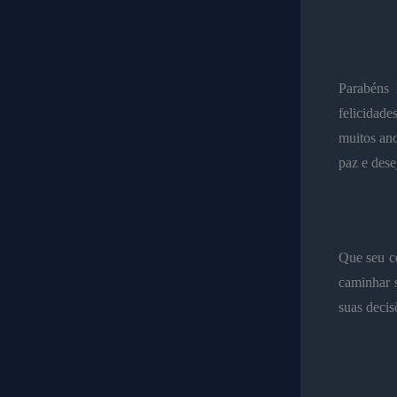
Parabéns 
felicidade
muitos ano
paz e dese
Que seu co
caminhar 
suas decis