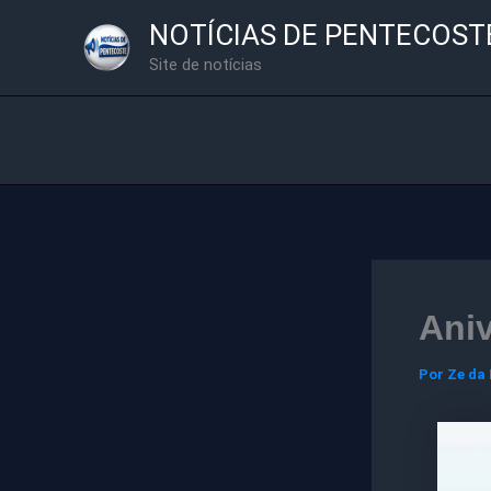
Ir
NOTÍCIAS DE PENTECOST
para
Site de notícias
o
conteúdo
Aniv
Por
Ze da