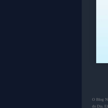
O Blog No
do Dia. El