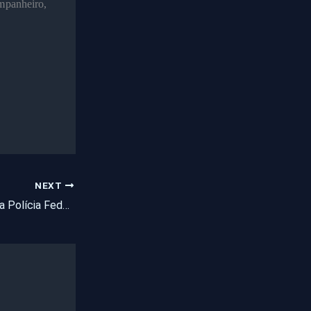
mpanheiro,
NEXT
Homem é preso pela Polícia Federal com R$ 7,2 mil em cédulas falsas, no Ceará