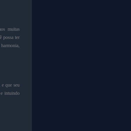
mos muitas
 possa ter
e harmonia,
l e
que seu
e intuindo