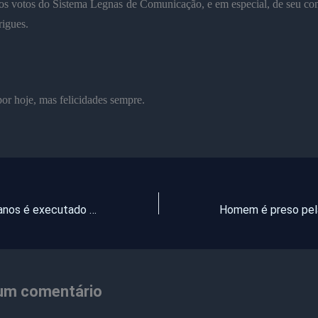
 os votos do Sistema Legnas de Comunicação, e em especial, de seu co
igues.
or hoje, mas felicidades sempre.
Homem de 28 anos é executado a tiros dentro de bar no interior do Ceará
um comentário