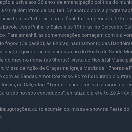
ção alusiva aos 26 anos de emancipação política do munic
a a 91 quilômetros da capital). De acordo com a programaçã
 inicia hoje às 17horas, com a final do Campeonato de Féria
na Escola José Pinheiro Sales e às 19horas, no Calçadão, Cul
co. Para amanhã, as comemorações começam com a alvor
e fogos (Calçadão); às 8horas, hasteamento das Bandeiras
icipal, seguindo-se da inauguração do Posto de Saúde More
de do mesmo nome (às 9horas); visita ao Hospital Municipal
; Missa de Ação de Graças na Igreja Matriz às 17horas e 
 com as Bandas Amor Cearense, Forró Estourado e outras
 locais, no Calçadão. “Todos os umirienses e amigos da re
Curu são nossos convidados”, enfatiza o prefeito Zé Afrâni
 inaugurações, culto ecumênico, missa e show na Festa do
o.