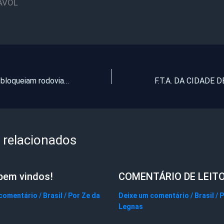
AVOL
Manifestantes bloqueiam rodovia entre Choró a Quixadá-CE.
 relacionados
bem vindos!
COMENTÁRIO DE LEIT
 comentário
/
Brasil
/ Por
Ze da
Deixe um comentário
/
Brasil
/ 
Legnas