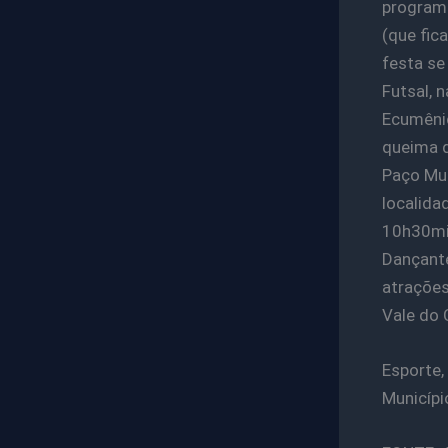
programa
(que fic
festa se
Futsal, 
Ecumêni
queima d
Paço Mun
localida
10h30min
Dançante
atrações
Vale do 
Esporte,
Municípi