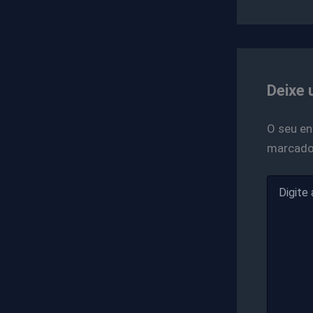
Deixe 
O seu en
marcad
Digite
aqui...