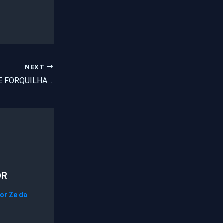
NEXT
F.T.A. DA CIDADE DE FORQUILHA PRENDE ACUSADO DE ESTUPRAR UMA ANCIÃ DE 74 ANOS
OR
Por
Ze da