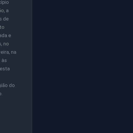
ípio
o, a
s de
to
ada e
, no
ira, na
 às
Festa
gião do
o.