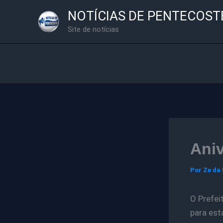
Ir
NOTÍCIAS DE PENTECOST
para
Site de notícias
o
conteúdo
Aniv
Por
Ze da
O Prefei
para est