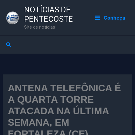
Ir
NOTÍCIAS DE
para
PENTECOSTE
Conheça
o
Site de notícias
conteúdo
Pesquisar
ANTENA TELEFÔNICA É
A QUARTA TORRE
ATACADA NA ÚLTIMA
SEMANA, EM
FORTALEZA (CE)